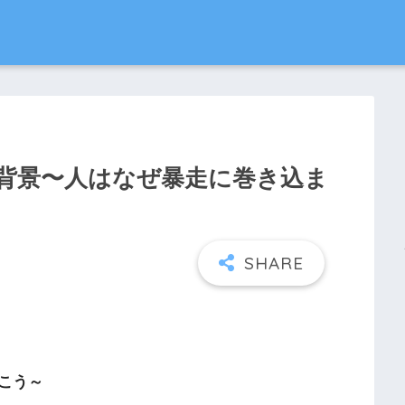
背景〜人はなぜ暴走に巻き込ま
こう～