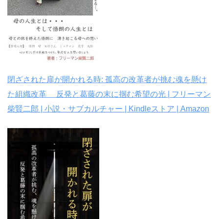
閉ざされた扉が開かれる時: 孤高の改革者が挑む魂を懸け
た組織改革 反発と葛藤の末に掴む希望の光 | フリーマン
柴賢二郎 | 小説・サブカルチャー | Kindleストア | Amazon