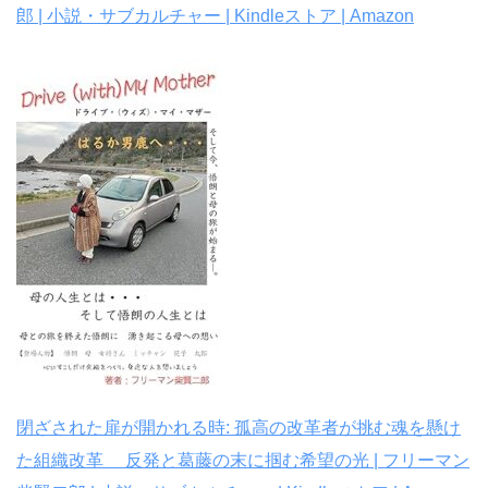
郎 | 小説・サブカルチャー | Kindleストア | Amazon
閉ざされた扉が開かれる時: 孤高の改革者が挑む魂を懸け
た組織改革 反発と葛藤の末に掴む希望の光 | フリーマン