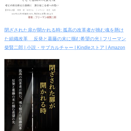
閉ざされた扉が開かれる時: 孤高の改革者が挑む魂を懸け
た組織改革 反発と葛藤の末に掴む希望の光 | フリーマン
柴賢二郎 | 小説・サブカルチャー | Kindleストア | Amazon