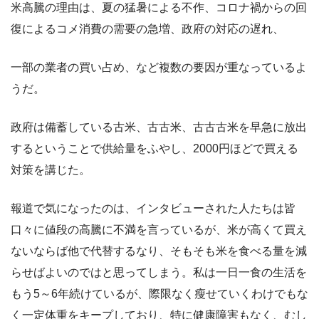
米高騰の理由は、夏の猛暑による不作、コロナ禍からの回
復によるコメ消費の需要の急増、政府の対応の遅れ、
一部の業者の買い占め、など複数の要因が重なっているよ
うだ。
政府は備蓄している古米、古古米、古古古米を早急に放出
するということで供給量をふやし、2000円ほどで買える
対策を講じた。
報道で気になったのは、インタビューされた人たちは皆
口々に値段の高騰に不満を言っているが、米が高くて買え
ないならば他で代替するなり、そもそも米を食べる量を減
らせばよいのではと思ってしまう。私は一日一食の生活を
もう5～6年続けているが、際限なく瘦せていくわけでもな
く一定体重をキープしており、特に健康障害もなく、むし