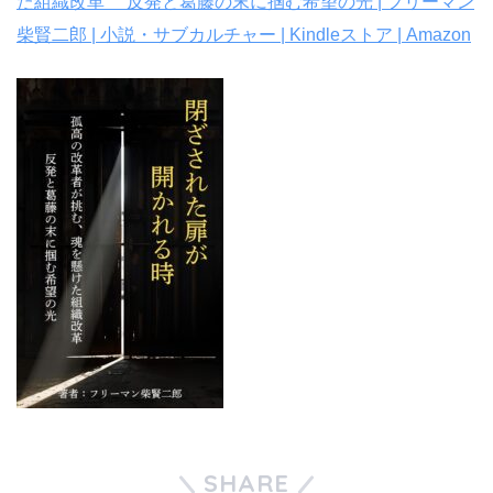
た組織改革 反発と葛藤の末に掴む希望の光 | フリーマン
柴賢二郎 | 小説・サブカルチャー | Kindleストア | Amazon
SHARE