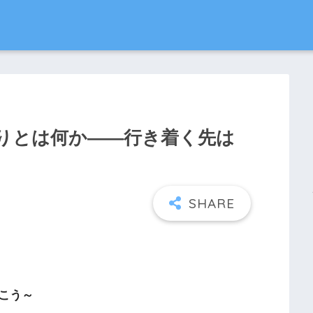
りとは何か――行き着く先は
こう～