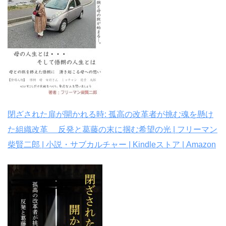
閉ざされた扉が開かれる時: 孤高の改革者が挑む魂を懸け
た組織改革 反発と葛藤の末に掴む希望の光 | フリーマン
柴賢二郎 | 小説・サブカルチャー | Kindleストア | Amazon