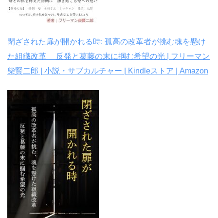
閉ざされた扉が開かれる時: 孤高の改革者が挑む魂を懸け
た組織改革 反発と葛藤の末に掴む希望の光 | フリーマン
柴賢二郎 | 小説・サブカルチャー | Kindleストア | Amazon