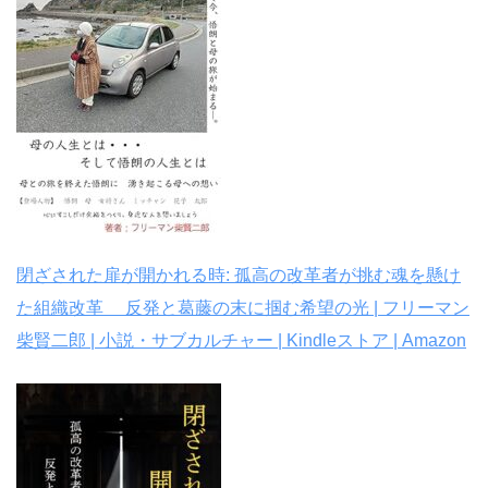
閉ざされた扉が開かれる時: 孤高の改革者が挑む魂を懸け
た組織改革 反発と葛藤の末に掴む希望の光 | フリーマン
柴賢二郎 | 小説・サブカルチャー | Kindleストア | Amazon