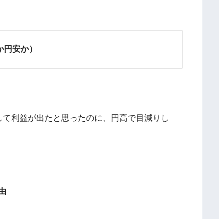
か円安か）
して利益が出たと思ったのに、円高で目減りし
由