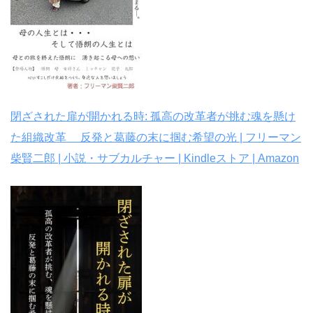
閉ざされた扉が開かれる時: 孤高の改革者が挑む魂を懸け
た組織改革 反発と葛藤の末に掴む希望の光 | フリーマン
柴賢二郎 | 小説・サブカルチャー | Kindleストア | Amazon