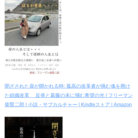
閉ざされた扉が開かれる時: 孤高の改革者が挑む魂を懸け
た組織改革 反発と葛藤の末に掴む希望の光 | フリーマン
柴賢二郎 | 小説・サブカルチャー | Kindleストア | Amazon